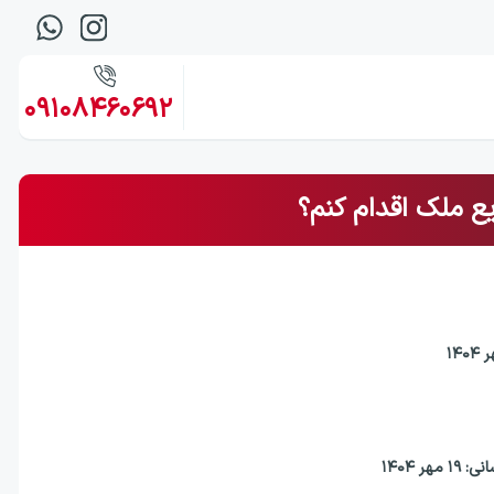
09108460692
ع ملک اقدام کنم؟
۱ مهر ۱۴۰۴