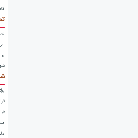
کام
تخ
تخل
می‌
شور
شر
برا
قرا
قرا
مدت
ملک