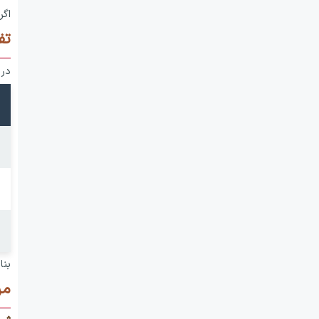
اگر
تف
در 
بنا
مر