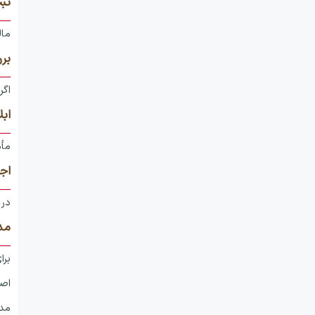
ثب
مال
بر
اگر ق
ابل
مأمو
اج
در 
مدا
برا
اصل
مدا