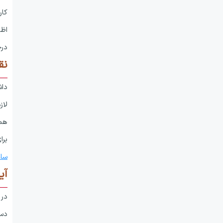
کار
اظه
درخ
نق
دا
لاز
همچ
برا
ساع
آی
در 
دست