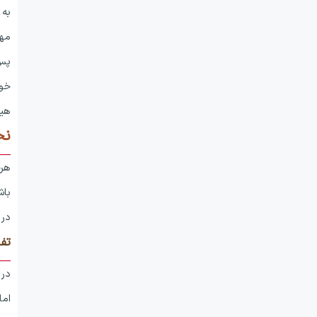
به 
مهل
پس 
خود
هیچ
نح
هرچ
باش
در 
تف
در 
اما در